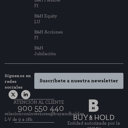
B&H Flexible
FI
B&H Equity
LU
B&H Acciones
FI
B&H
Jubilación
Síguenos en
Suscríbete a nuestra newsletter
redes
sociales
ATENCIÓN AL CLIENTE
900 550 440
relacionconinversores@buyandhold.es
L-V de 9 a 18h
Entidad autorizada por la