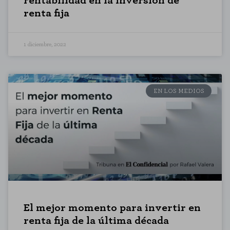
rentabilidad en la inversión de
cookies" al pie de la página. También puedes consultar nuestra
política de cookies
renta fija
1 diciembre, 2022
EN LOS MEDIOS
El mejor momento para invertir en
renta fija de la última década