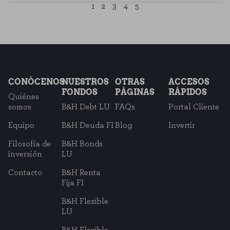
1
2
3
4
5
CONÓCENOS
NUESTROS
OTRAS
ACCESOS
FONDOS
PÁGINAS
RÁPIDOS
Quiénes
somos
B&H Debt LU
FAQs
Portal Cliente
Equipo
B&H Deuda FI
Blog
Invertir
Filosofía de
B&H Bonds
inversión
LU
Contacto
B&H Renta
Fija FI
B&H Flexible
LU