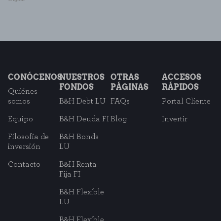
CONÓCENOS
NUESTROS
OTRAS
ACCESOS
FONDOS
PÁGINAS
RÁPIDOS
Quiénes
somos
B&H Debt LU
FAQs
Portal Cliente
Equipo
B&H Deuda FI
Blog
Invertir
Filosofía de
B&H Bonds
inversión
LU
Contacto
B&H Renta
Fija FI
B&H Flexible
LU
B&H Flexible