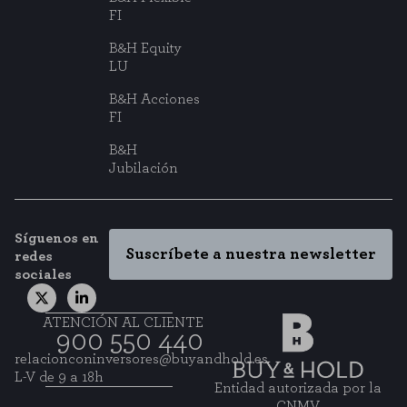
FI
B&H Equity
LU
B&H Acciones
FI
B&H
Jubilación
Síguenos en
Suscríbete a nuestra newsletter
redes
sociales
ATENCIÓN AL CLIENTE
900 550 440
relacionconinversores@buyandhold.es
L-V de 9 a 18h
Entidad autorizada por la
CNMV