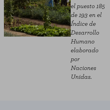
el puesto 185
de 193 en el
Índice de
Desarrollo
Humano
elaborado
por
Naciones
Unidas.