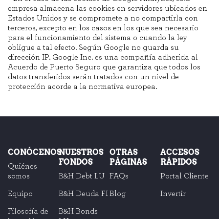
para bloquear o alertar sobre estas cookies, pero alguna áreas del sitio
empresa almacena las cookies en servidores ubicados en
no funcionarán. Estas cookies no almacenan ninguna información de
Estados Unidos y se compromete a no compartirla con
identificación personal.
terceros, excepto en los casos en los que sea necesario
Cookies de rendimiento
para el funcionamiento del sistema o cuando la ley
obligue a tal efecto. Según Google no guarda su
Estas cookies nos permiten contar las visitas y fuentes de tráfico para
poder evaluar el rendimiento de nuestro sitio y mejorarlo. Nos ayudan a
dirección IP. Google Inc. es una compañía adherida al
saber qué páginas son las más o menos visitadas, y cómo los visitantes
Acuerdo de Puerto Seguro que garantiza que todos los
navegan por el sitio. Toda la información que recogen estas cookies es
datos transferidos serán tratados con un nivel de
agregada y, por lo tanto, es anónima.
protección acorde a la normativa europea.
GUARDAR CONFIGURACIÓN
Puedes volver a configurar tus cookies desde la sección "Configuración de
CONÓCENOS
NUESTROS
OTRAS
ACCESOS
cookies" al pie de la página. También puedes consultar nuestra
política de cookies
FONDOS
PÁGINAS
RÁPIDOS
Quiénes
somos
B&H Debt LU
FAQs
Portal Cliente
Equipo
B&H Deuda FI
Blog
Invertir
Filosofía de
B&H Bonds