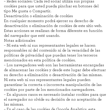
– Redes sociales: Cada red social utiliza sus propias
cookies para que usted pueda pinchar en botones del
tipo Me gusta o Compartir.
Desactivación o eliminación de cookies
En cualquier momento podrá ejercer su derecho de
desactivación o eliminación de cookies de este sitio web.
Estas acciones se realizan de forma diferente en función
del navegador que esté usando.
Notas adicionales
– Ni esta web ni sus representantes legales se hacen
responsables ni del contenido ni de la veracidad de las
CONFIGURACIÓN DE COOKIES
políticas de privacidad que puedan tener los terceros
mencionados en esta política de cookies.
– Los navegadores web son las herramientas encargadas
RECHAZAR TODO
de almacenar las cookies y desde este lugar debe efectuar
su derecho a eliminación o desactivación de las mismas.
HABILITAR TODO
Ni esta web ni sus representantes legales pueden
garantizar la correcta o incorrecta manipulación de las
cookies por parte de los mencionados navegadores.
– En algunos casos es necesario instalar cookies para que
el navegador no olvide su decisión de no aceptación de
Cookies necesarias
las mismas.
Estas cookies son necesarias para que el sitio web funcione y no se
– En el caso de las cookies de Google Analytics, esta
pueden desactivar en nuestros sistemas. Puede configurar su navegador