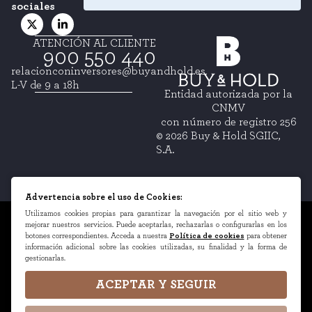
sociales
ATENCIÓN AL CLIENTE
900 550 440
relacionconinversores@buyandhold.es
L-V de 9 a 18h
Entidad autorizada por la
CNMV
con número de registro 256
© 2026 Buy & Hold SGIIC,
S.A.
Advertencia sobre el uso de Cookies:
Utilizamos cookies propias para garantizar la navegación por el sitio web y
Información legal
mejorar nuestros servicios. Puede aceptarlas, rechazarlas o configurarlas en los
botones correspondientes. Acceda a nuestra
Política de cookies
para obtener
Política de Privacidad
información adicional sobre las cookies utilizadas, su finalidad y la forma de
gestionarlas.
Política de Cookies
Configuración de cookies
ACEPTAR Y SEGUIR
Atención al Cliente