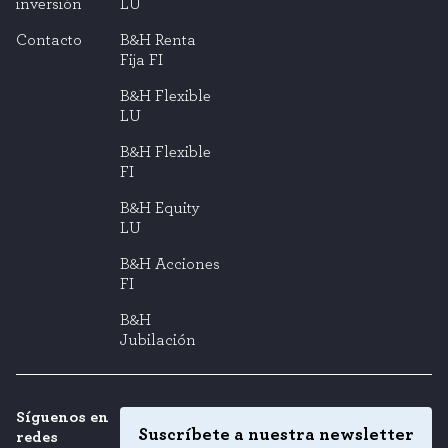
inversión
LU
Contacto
B&H Renta
Fija FI
B&H Flexible
LU
B&H Flexible
FI
B&H Equity
LU
B&H Acciones
FI
B&H
Jubilación
Síguenos en
Suscríbete a nuestra newsletter
redes