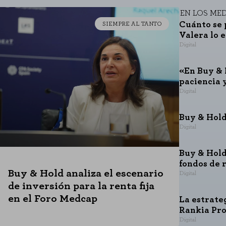
RACIÓN
EN LOS ME
Cuánto se 
SIEMPRE AL TANTO
Valera lo 
Digital
sde la sección "Configuración de cookies" al pie de la página. También puedes 
«En Buy & 
paciencia 
Digital
Buy & Hold
Digital
Buy & Hold
fondos de 
Buy & Hold analiza el escenario
Digital
de inversión para la renta fija
en el Foro Medcap
La estrate
Rankia Pr
Digital