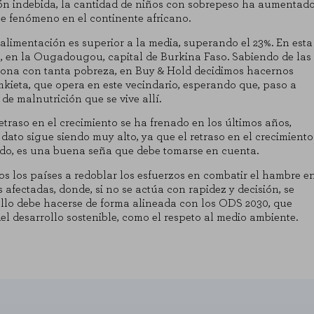
ón indebida, la cantidad de niños con sobrepeso ha aumentad
te fenómeno en el continente africano.
alimentación es superior a la media, superando el 23%. En esta
a, en la Ougadougou, capital de Burkina Faso. Sabiendo de las
zona con tanta pobreza, en Buy & Hold decidimos hacernos
ieta, que opera en este vecindario, esperando que, paso a
KIES
RECHAZAR TODO
 de malnutrición que se vive allí.
etraso en el crecimiento se ha frenado en los últimos años,
dato sigue siendo muy alto, ya que el retraso en el crecimiento
undo, es una buena seña que debe tomarse en cuenta.
dos los países a redoblar los esfuerzos en combatir el hambre e
 que el sitio web funcione y no se pueden desactivar en nuestros siste
afectadas, donde, si no se actúa con rapidez y decisión, se
as cookies, pero alguna áreas del sitio no funcionarán. Estas cookies n
 ello debe hacerse de forma alineada con los ODS 2030, que
l desarrollo sostenible, como el respeto al medio ambiente.
las visitas y fuentes de tráfico para poder evaluar el rendimiento de nue
enos visitadas, y cómo los visitantes navegan por el sitio. Toda la info
ma.