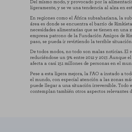
Del mismo modo, y provocado por la alimentaci
ligeramente, y se ve una tendencia al alza en es
En regiones como el África subsahariana, la sub
área es donde se encuentra el barrio de Rimkiet
necesidades alimentarias que se tienen en una 
empresa patrono de la Fundación Amigos de Rimk
CONFIGURACIÓN DE COO
paso, se pueda ir revirtiendo la terrible situación
De todos modos, no todo son malas noticias. El r
reduciéndose un 9% entre 2012 y 2017. Aunque el 
afecta a casi 151 millones de personas en el m
Cookies necesarias
Pese a esta ligera mejora, la FAO a instado a to
Estas cookies son necesarias para
el mundo, con especial atención a las zonas más 
para bloquear o alertar sobre est
puede llegar a una situación irreversible. Todo
identificación personal.
contemplan también otros aspectos relevantes de
Cookies de rendimiento
Estas cookies nos permiten contar 
saber qué páginas son las más o m
agregada y, por lo tanto, es anóni