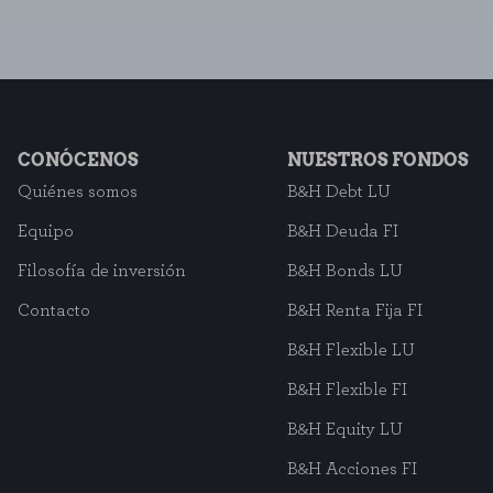
CONÓCENOS
NUESTROS FONDOS
Quiénes somos
B&H Debt LU
Equipo
B&H Deuda FI
Filosofía de inversión
B&H Bonds LU
Contacto
B&H Renta Fija FI
B&H Flexible LU
B&H Flexible FI
B&H Equity LU
B&H Acciones FI