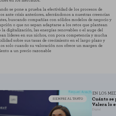
iones en los mercados.
sde la sección "Configuración de cookies" al pie de la página. También puedes 
ndo se pone a prueba la efectividad de los procesos de
os ante crisis anteriores, aferrándonos a nuestras creencias
entes, buscando compañías con sólidos modelos de negocio y
rupción o que no sepan adaptarse a los retos que plantean
 la digitalización, las energías renovables o el auge del
ean líderes en sus nichos, con poca competencia y mucha
ibilidad sobre sus tasas de crecimiento en el largo plazo y
timos solo cuando su valoración nos ofrece un margen de
iento a un precio razonable
EN LOS ME
Cuánto se 
SIEMPRE AL TANTO
Valera lo 
Digital