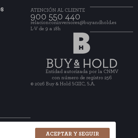
OS
ATENCIÓN AL CLIENTE
900 550 440
relacionconinversores@buyandhold.es
L-V de 9 a 18h
Entidad autorizada por la CNMV
con número de registro 256
© 2026 Buy & Hold SGIIC, S.A.
ACEPTAR Y SEGUIR
wsletter