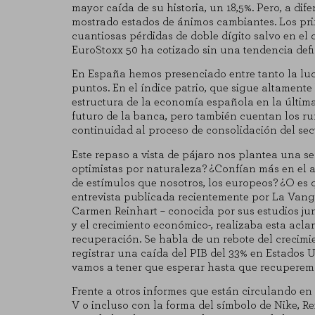
mayor caída de su historia, un 18,5%. Pero, a di
mostrado estados de ánimos cambiantes. Los pri
cuantiosas pérdidas de doble dígito salvo en el 
EuroStoxx 50 ha cotizado sin una tendencia defi
En España hemos presenciado entre tanto la luch
puntos. En el índice patrio, que sigue altament
estructura de la economía española en la últim
futuro de la banca, pero también cuentan los ru
continuidad al proceso de consolidación del sect
Este repaso a vista de pájaro nos plantea una s
optimistas por naturaleza? ¿Confían más en el a
de estímulos que nosotros, los europeos? ¿O es
entrevista publicada recientemente por La Van
Carmen Reinhart – conocida por sus estudios ju
y el crecimiento económico-, realizaba esta acl
recuperación. Se habla de un rebote del crecimie
registrar una caída del PIB del 33% en Estados U
vamos a tener que esperar hasta que recuperemos 
Frente a otros informes que están circulando en
V o incluso con la forma del símbolo de Nike, R