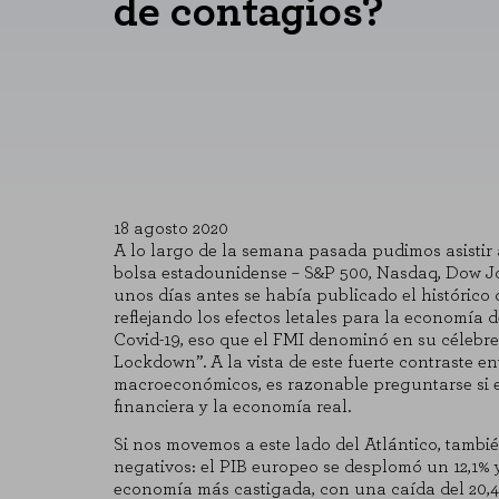
de contagios?
18 agosto 2020
A lo largo de la semana pasada pudimos asistir a
bolsa estadounidense – S&P 500, Nasdaq, Dow Jo
unos días antes se había publicado el histórico 
reflejando los efectos letales para la economía 
Covid-19, eso que el FMI denominó en su céleb
Lockdown”.
A la vista de este fuerte contraste e
macroeconómicos, es razonable preguntarse si 
financiera y la economía real.
Si nos movemos a este lado del Atlántico, tamb
negativos: el PIB europeo se desplomó un 12,1% 
economía más castigada, con una caída del 20,4