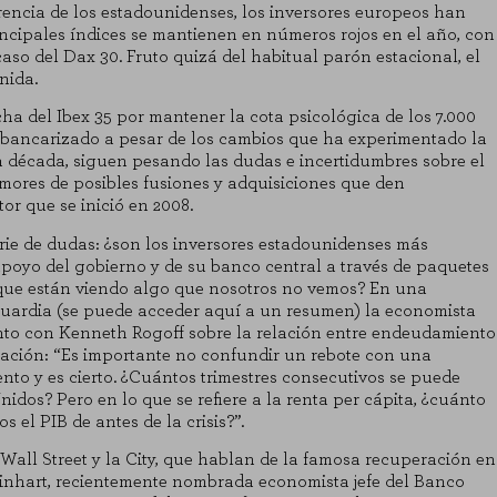
ferencia de los estadounidenses, los inversores europeos han
ncipales índices se mantienen en números rojos en el año, con
caso del Dax 30. Fruto quizá del habitual parón estacional, el
nida.
a del Ibex 35 por mantener la cota psicológica de los 7.000
e bancarizado a pesar de los cambios que ha experimentado la
a década, siguen pesando las dudas e incertidumbres sobre el
mores de posibles fusiones y adquisiciones que den
or que se inició en 2008.
erie de dudas: ¿son los inversores estadounidenses más
poyo del gobierno y de su banco central a través de paquetes
 que están viendo algo que nosotros no vemos? En una
guardia (se puede acceder
aquí
a un resumen) la economista
nto con Kenneth Rogoff sobre la relación entre endeudamiento
aración: “Es importante no confundir un rebote con una
nto y es cierto. ¿Cuántos trimestres consecutivos se puede
nidos? Pero en lo que se refiere a la renta per cápita, ¿cuánto
el PIB de antes de la crisis?”.
 Wall Street y la City, que hablan de la famosa recuperación en
einhart, recientemente nombrada economista jefe del Banco