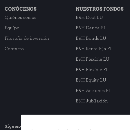
CONÓCENOS
NUESTROS FONDOS
Quiénes somos
B&H Debt LU
Equipo
B&H Deuda FI
Filosofía de inversión
B&H Bonds LU
Contacto
B&H Renta Fija FI
B&H Flexible LU
B&H Flexible FI
B&H Equity LU
B&H Acciones FI
B&H Jubilación
Síguenos en redes sociales