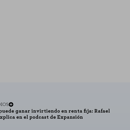
consultar nuestra
política de cookies
DIOS
puede ganar invirtiendo en renta fija: Rafael
explica en el podcast de Expansión