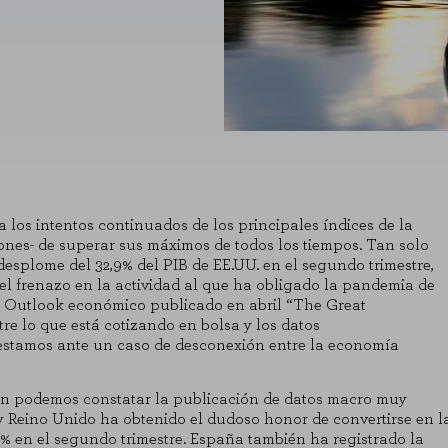
 los intentos continuados de los principales índices de la
nes- de superar sus máximos de todos los tiempos. Tan solo
desplome del 32,9% del PIB de EE.UU. en el segundo trimestre,
del frenazo en la actividad al que ha obligado la pandemia de
re Outlook económico publicado en abril
“The Great
ntre lo que está cotizando en bolsa y los datos
estamos ante un caso de desconexión entre la economía
ién podemos constatar la publicación de datos macro muy
y Reino Unido ha obtenido el dudoso honor de convertirse en l
% en el segundo trimestre. España también ha registrado la