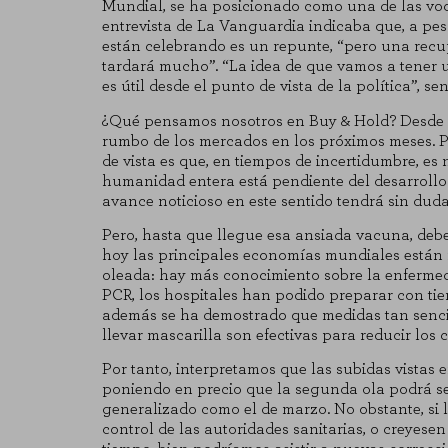
Mundial, se ha posicionado como una de las voce
entrevista de La Vanguardia indicaba que, a pesa
están celebrando es un repunte, “pero una recup
tardará mucho”. “La idea de que vamos a tener 
CONFIGURACIÓN DE COO
es útil desde el punto de vista de la política”, s
¿Qué pensamos nosotros en Buy & Hold? Desde lu
rumbo de los mercados en los próximos meses. P
de vista es que, en tiempos de incertidumbre, es
Cookies necesarias
humanidad entera está pendiente del desarrollo 
avance noticioso en este sentido tendrá sin duda
Estas cookies son necesarias para
para bloquear o alertar sobre est
Pero, hasta que llegue esa ansiada vacuna, deb
identificación personal.
hoy las principales economías mundiales están
Cookies de rendimiento
oleada: hay más conocimiento sobre la enfermeda
PCR, los hospitales han podido preparar con tie
Estas cookies nos permiten contar 
además se ha demostrado que medidas tan sencil
saber qué páginas son las más o m
llevar mascarilla son efectivas para reducir los c
agregada y, por lo tanto, es anóni
Por tanto, interpretamos que las subidas vistas 
poniendo en precio que la segunda ola podrá se
GUARDAR CONFIGU
generalizado como el de marzo. No obstante, si l
control de las autoridades sanitarias, o creyese