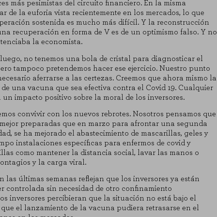
s más pesimistas del circuito financiero. En la misma
r de la euforia vista recientemente en los mercados, lo que
eración sostenida es mucho más difícil. Y la reconstrucción
una recuperación en forma de V es de un optimismo falso. Y no
KIES
RECHAZAR TODO
entenciaba la economista.
ego, no tenemos una bola de cristal para diagnosticar el
ero tampoco pretendemos hacer ese ejercicio. Nuestro punto
 necesario aferrarse a las certezas. Creemos que ahora mismo la
de una vacuna que sea efectiva contra el Covid 19. Cualquier
 un impacto positivo sobre la moral de los inversores.
 que el sitio web funcione y no se pueden desactivar en nuestros siste
as cookies, pero alguna áreas del sitio no funcionarán. Estas cookies n
emos convivir con los nuevos rebrotes. Nosotros pensamos que
 mejor preparadas que en marzo para afrontar una segunda
d, se ha mejorado el abastecimiento de mascarillas, geles y
mpo instalaciones específicas para enfermos de covid y
las visitas y fuentes de tráfico para poder evaluar el rendimiento de nue
las como mantener la distancia social, lavar las manos o
enos visitadas, y cómo los visitantes navegan por el sitio. Toda la info
ontagios y la carga viral.
ma.
en las últimas semanas reflejan que los inversores ya están
r controlada sin necesidad de otro confinamiento
RACIÓN
os inversores percibieran que la situación no está bajo el
n que el lanzamiento de la vacuna pudiera retrasarse en el