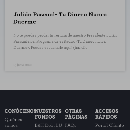
Julián Pascual- Tu Dinero Nunca
Duerme
No te puedes perder la Tertulia de nuestro Presidente Julián
Pascual en el Programa de esRadio, «Tu Dinero nunca
Duerme». Puedes escucharle aquí: (haz clic
15 junio, 2020
CONFIGURACIÓN DE COOKIES
RECHAZAR TODO
HABILITAR TODO
CONÓCENOS
NUESTROS
OTRAS
ACCESOS
FONDOS
PÁGINAS
RÁPIDOS
Quiénes
somos
B&H Debt LU
FAQs
Portal Cliente
Cookies necesarias