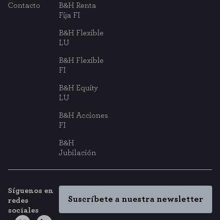
Contacto
B&H Renta
Fija FI
B&H Flexible
LU
B&H Flexible
FI
B&H Equity
LU
B&H Acciones
FI
B&H
Jubilación
Síguenos en
Suscríbete a nuestra newsletter
redes
sociales