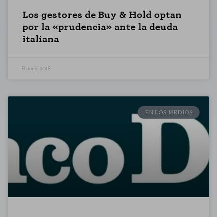
Los gestores de Buy & Hold optan
por la «prudencia» ante la deuda
italiana
8 junio, 2018
CONFIGURACIÓN DE COOKIES
EN LOS MEDIOS
RECHAZAR TODO
HABILITAR TODO
Cookies necesarias
Estas cookies son necesarias para que el sitio web funcione y no se
pueden desactivar en nuestros sistemas. Puede configurar su navegador
para bloquear o alertar sobre estas cookies, pero alguna áreas del sitio