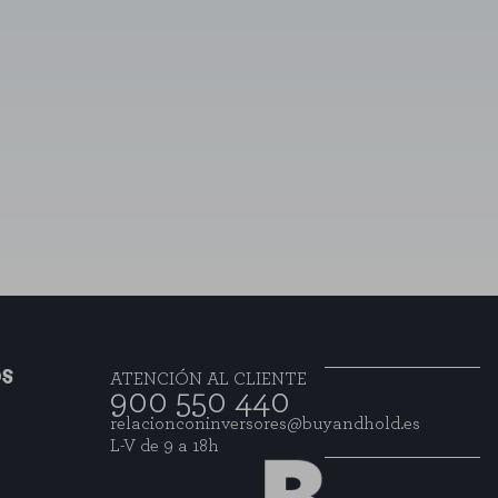
HABILITAR TODO
mas. Puede configurar su navegador
o almacenan ninguna información de
stro sitio y mejorarlo. Nos ayudan a
rmación que recogen estas cookies es
OS
ATENCIÓN AL CLIENTE
900 550 440
relacionconinversores@buyandhold.es
L-V de 9 a 18h
consultar nuestra
política de cookies