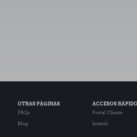
KIES
RECHAZAR TODO
 que el sitio web funcione y no se pueden desactivar en nuestros siste
as cookies, pero alguna áreas del sitio no funcionarán. Estas cookies n
las visitas y fuentes de tráfico para poder evaluar el rendimiento de nue
enos visitadas, y cómo los visitantes navegan por el sitio. Toda la info
ma.
RACIÓN
OTRAS PÁGINAS
ACCESOS RÁPID
FAQs
Portal Cliente
Blog
Invertir
sde la sección "Configuración de cookies" al pie de la página. También puedes 