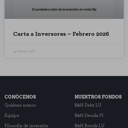
CONFIGURACIÓN DE COO
Cookies necesarias
Carta a Inversores – Febrero 2026
Estas cookies son necesarias para
para bloquear o alertar sobre est
identificación personal.
19 febrero, 2026
Cookies de rendimiento
Estas cookies nos permiten contar 
saber qué páginas son las más o m
agregada y, por lo tanto, es anóni
GUARDAR CONFIGU
CONÓCENOS
NUESTROS FONDOS
Quiénes somos
B&H Debt LU
Equipo
B&H Deuda FI
Puedes volver a configurar tus cookies de
Filosofía de inversión
B&H Bonds LU