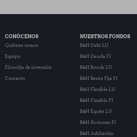
CONÓCENOS
NUESTROS FONDOS
Quiénes somos
B&H Debt LU
Equipo
B&H Deuda FI
Filosofía de inversión
B&H Bonds LU
Contacto
B&H Renta Fija FI
B&H Flexible LU
B&H Flexible FI
B&H Equity LU
B&H Acciones FI
B&H Jubilación