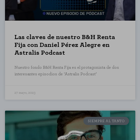
Las claves de nuestro B&H Renta
Fija con Daniel Pérez Alegre en
Astralis Podcast
Nuestro fondo B&H Renta Fija es el protagonista de dos
interesantes episodios de ‘Astralis Podcast’
27 mayo, 2023
CONFIGURACIÓN DE COO
SIEMPRE AL TANTO
Cookies necesarias