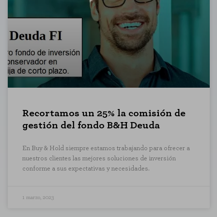
Estas cookies son necesarias para
para bloquear o alertar sobre est
identificación personal.
Cookies de rendimiento
Estas cookies nos permiten contar 
saber qué páginas son las más o m
agregada y, por lo tanto, es anóni
GUARDAR CONFIGU
Recortamos un 25% la comisión de
gestión del fondo B&H Deuda
Puedes volver a configurar tus cookies de
En Buy & Hold siempre estamos trabajando para ofrecer a
nuestros clientes las mejores soluciones de inversión
conforme a sus expectativas y necesidades.
1 marzo, 2023