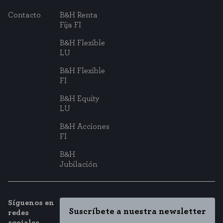
Contacto
B&H Renta
Fija FI
Puedes volver a configurar tus cookies desde la sección "Configuración de
B&H Flexible
cookies" al pie de la página. También puedes consultar nuestra
política de cookies
LU
B&H Flexible
FI
B&H Equity
LU
B&H Acciones
FI
B&H
Jubilación
Síguenos en
Suscríbete a nuestra newsletter
redes
sociales