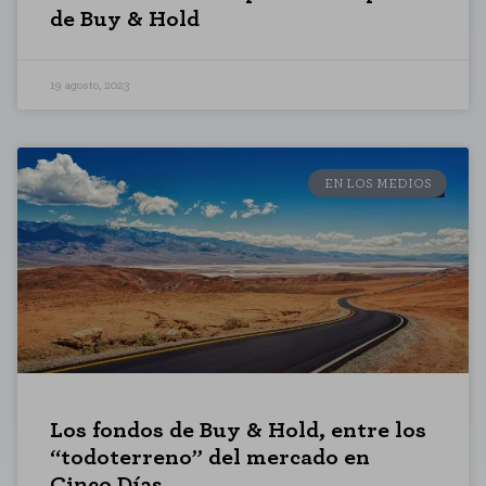
de Buy & Hold
HABILITAR TODO
19 agosto, 2023
Cookies necesarias
Estas cookies son necesarias para que el sitio web funcione y no se
pueden desactivar en nuestros sistemas. Puede configurar su navegador
EN LOS MEDIOS
para bloquear o alertar sobre estas cookies, pero alguna áreas del sitio
no funcionarán. Estas cookies no almacenan ninguna información de
identificación personal.
Cookies de rendimiento
Estas cookies nos permiten contar las visitas y fuentes de tráfico para
poder evaluar el rendimiento de nuestro sitio y mejorarlo. Nos ayudan a
saber qué páginas son las más o menos visitadas, y cómo los visitantes
navegan por el sitio. Toda la información que recogen estas cookies es
agregada y, por lo tanto, es anónima.
GUARDAR CONFIGURACIÓN
Los fondos de Buy & Hold, entre los
“todoterreno” del mercado en
Cinco Días