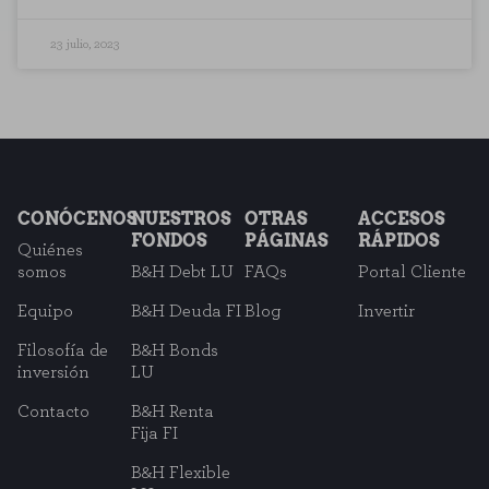
23 julio, 2023
CONÓCENOS
NUESTROS
OTRAS
ACCESOS
FONDOS
PÁGINAS
RÁPIDOS
Quiénes
somos
B&H Debt LU
FAQs
Portal Cliente
Equipo
B&H Deuda FI
Blog
Invertir
Filosofía de
B&H Bonds
inversión
LU
Contacto
B&H Renta
Fija FI
B&H Flexible