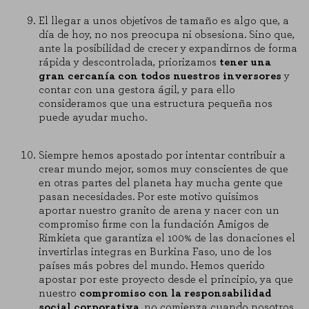
El llegar a unos objetivos de tamaño es algo que, a
Cookies necesarias
día de hoy, no nos preocupa ni obsesiona. Sino que,
Estas cookies son necesarias para que el sitio web funcione y no se
ante la posibilidad de crecer y expandirnos de forma
pueden desactivar en nuestros sistemas. Puede configurar su navegador
rápida y descontrolada, priorizamos
tener una
para bloquear o alertar sobre estas cookies, pero alguna áreas del sitio
gran
cercanía con todos nuestros inversores
y
no funcionarán. Estas cookies no almacenan ninguna información de
identificación personal.
contar con una gestora ágil, y para ello
consideramos que una estructura pequeña nos
Cookies de rendimiento
puede ayudar mucho.
Estas cookies nos permiten contar las visitas y fuentes de tráfico para
poder evaluar el rendimiento de nuestro sitio y mejorarlo. Nos ayudan a
saber qué páginas son las más o menos visitadas, y cómo los visitantes
Siempre hemos apostado por intentar contribuir a
navegan por el sitio. Toda la información que recogen estas cookies es
crear mundo mejor, somos muy conscientes de que
agregada y, por lo tanto, es anónima.
en otras partes del planeta hay mucha gente que
pasan necesidades. Por este motivo quisimos
GUARDAR CONFIGURACIÓN
aportar nuestro granito de arena y nacer con un
compromiso firme con la fundación Amigos de
Rimkieta que garantiza el 100% de las donaciones el
invertirlas integras en Burkina Faso, uno de los
Puedes volver a configurar tus cookies desde la sección "Configuración de
países más pobres del mundo. Hemos querido
cookies" al pie de la página. También puedes consultar nuestra
política de cookies
apostar por este proyecto desde el principio, ya que
nuestro
compromiso con la responsabilidad
social corporativa
, no comienza cuando nosotros