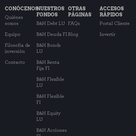
CONÓCENOS
NUESTROS
OTRAS
ACCESOS
FONDOS
PÁGINAS
RÁPIDOS
Quiénes
somos
B&H Debt LU
FAQs
Portal Cliente
Equipo
B&H Deuda FI
Blog
Invertir
Filosofía de
B&H Bonds
inversión
LU
Contacto
B&H Renta
Fija FI
B&H Flexible
LU
B&H Flexible
FI
B&H Equity
LU
B&H Acciones