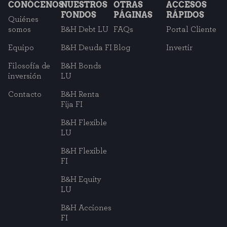
CONÓCENOS
NUESTROS
OTRAS
ACCESOS
FONDOS
PÁGINAS
RÁPIDOS
Quiénes
somos
B&H Debt LU
FAQs
Portal Cliente
Equipo
B&H Deuda FI
Blog
Invertir
Filosofía de
B&H Bonds
inversión
LU
Contacto
B&H Renta
Fija FI
B&H Flexible
LU
B&H Flexible
FI
B&H Equity
LU
B&H Acciones
FI