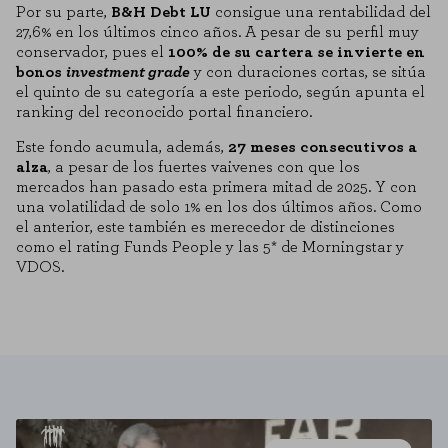
Por su parte,
B&H Debt LU
consigue una rentabilidad del
27,6% en los últimos cinco años. A pesar de su perfil muy
conservador, pues el
100% de su cartera se invierte en
CONFIGURACIÓN DE COOKIES
bonos
investment grade
y con duraciones cortas, se sitúa
el quinto de su categoría a este periodo, según apunta el
ranking del reconocido portal financiero.
RECHAZAR TODO
Este fondo acumula, además,
27 meses consecutivos a
alza
, a pesar de los fuertes vaivenes con que los
HABILITAR TODO
mercados han pasado esta primera mitad de 2025. Y con
una volatilidad de solo 1% en los dos últimos años. Como
el anterior, este también es merecedor de distinciones
como el rating Funds People y las 5* de Morningstar y
Cookies necesarias
VDOS.
Estas cookies son necesarias para que el sitio web funcione y no se
pueden desactivar en nuestros sistemas. Puede configurar su navegador
para bloquear o alertar sobre estas cookies, pero alguna áreas del sitio
no funcionarán. Estas cookies no almacenan ninguna información de
identificación personal.
Cookies de rendimiento
Estas cookies nos permiten contar las visitas y fuentes de tráfico para
poder evaluar el rendimiento de nuestro sitio y mejorarlo. Nos ayudan a
saber qué páginas son las más o menos visitadas, y cómo los visitantes
navegan por el sitio. Toda la información que recogen estas cookies es