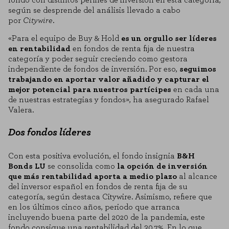
fondo con distintos perfiles de inversión en esta categoría,
según se desprende del
análisis llevado a cabo
por
Citywire
.
«Para el equipo de Buy & Hold
es un orgullo ser líderes
en rentabilidad
en fondos de renta fija de nuestra
categoría y poder seguir creciendo como gestora
independiente de fondos de inversión. Por eso,
seguimos
trabajando en aportar valor añadido y capturar el
mejor potencial para nuestros partícipes
en cada una
de nuestras estrategias y fondos», ha asegurado Rafael
Valera.
Dos fondos líderes
Con esta positiva evolución, el fondo insignia
B&H
Bonds LU
se consolida como
la opción de inversión
que más rentabilidad aporta a medio plazo
al alcance
del inversor español en fondos de renta fija de su
categoría, según destaca Citywire. Asimismo, refiere que
en los últimos cinco años, periodo que arranca
incluyendo buena parte del 2020 de la pandemia, este
fondo consigue una rentabilidad del 30,7%. En lo que