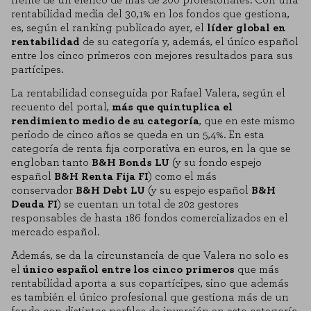
rentabilidad media del 30,1% en los fondos que gestiona,
es,
según el ranking publicado ayer
, el
líder global en
rentabilidad
de su categoría y, además, el único español
entre los cinco primeros con mejores resultados para sus
partícipes.
La rentabilidad conseguida por Rafael Valera, según el
recuento del portal,
más que quintuplica el
rendimiento medio de su categoría
, que en este mismo
periodo de cinco años se queda en un 5,4%. En esta
categoría de renta fija corporativa en euros, en la que se
engloban tanto
B&H Bonds LU
(y su fondo espejo
español
B&H Renta Fija FI
) como el más
conservador
B&H Debt LU
(y su espejo español
B&H
Deuda FI
) se cuentan un total de 202 gestores
responsables de hasta 186 fondos comercializados en el
mercado español.
Además, se da la circunstancia de que Valera no solo es
el
único español entre los cinco primeros
que más
rentabilidad aporta a sus copartícipes, sino que además
es también el único profesional que gestiona más de un