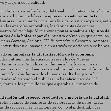
o y mejora de la calidad.
como la recién aprobada Ley del Cambio Climático o la reforma
eterá a adoptar medidas que
apoyen la reducción de la
 limpias
. De acuerdo con el análisis de nuestros expertos, entr
an las energías renovables, los fabricantes de coches
mento del reciclaje. Si queremos
poner nombre a algunos de
ondos de la bolsa española
, nuestra opinión es que entre las
emens Gamesa, Acciona, CIE Automotive o Gestamp, nombres
 invertidos en el pasado, bien a través de acciones o de bonos.
trado en
impulsar la digitalización de la economía
podrán atraer más financiación serán los de Nuevas
Tecnológica. Aquí los grandes beneficiados son viejos
enen una posición dominante en el mercado español dentro de
te sentido cabe destacar los buenos resultados que publicó
render al mercado al publicar un beneficio neto de 886
1, frente a los 744 millones que esperaba el consenso de
nización del proceso productivo y mejoría de la calidad
,
plio abanico de empresas de sectores muy dispares, desde
de sectores más tradicionales, como el industrial, o las
KIES
RECHAZAR TODO