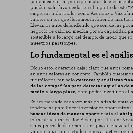
pertenecientes al principal motor de crecimient
pueden salir favorecidos en el reparto de este 
empresas industriales como Acerinox o Viscofan
valores en los que llevamos invirtiendo más tie
Cookies necesarias
Llevamos años defendiendo que son de las poc
negocio de calidad, medida por su capacidad pa
Estas cookies son necesarias para
sostenible a lo largo del tiempo, de modo que s
para bloquear o alertar sobre est
nuestros partícipes
.
identificación personal.
Lo fundamental es el anális
Cookies de rendimiento
Estas cookies nos permiten contar 
saber qué páginas son las más o m
Dicho esto, queremos dejar claro que estos come
agregada y, por lo tanto, es anóni
en estos valores en concreto. También queremo
futurólogos, tan solo
gestores y analistas fin
de las compañías para detectar aquellas de 
GUARDAR CONFIGU
medio a largo plazo
, para poder invertir en e
En un mercado cada vez más polarizado entre ga
tendencias para hacer inversiones oportunistas
buscar ideas de manera oportunista al abrig
Puedes volver a configurar tus cookies de
infraestructuras de Joe Biden, por citar dos
trend
ser capaces de determinar riesgos, amenazas, for
valoración, es un método menos atractivo, pero