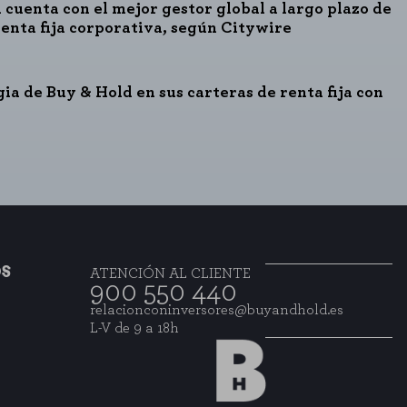
 cuenta con el mejor gestor global a largo plazo de
renta fija corporativa, según Citywire
gia de Buy & Hold en sus carteras de renta fija con
o
OS
ATENCIÓN AL CLIENTE
900 550 440
relacionconinversores@buyandhold.es
L-V de 9 a 18h