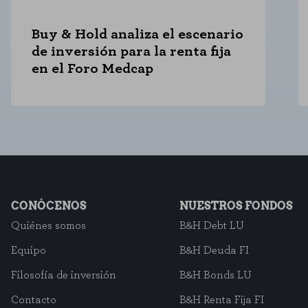
Buy & Hold analiza el escenario
de inversión para la renta fija
en el Foro Medcap
CONÓCENOS
NUESTROS FONDOS
Quiénes somos
B&H Debt LU
Equipo
B&H Deuda FI
Filosofía de inversión
B&H Bonds LU
Contacto
B&H Renta Fija FI