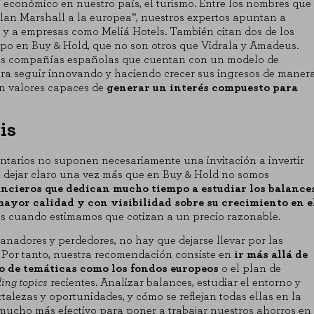
o económico en nuestro país, el turismo. Entre los nombres que
“Plan Marshall a la europea”, nuestros expertos apuntan a
 y a empresas como Meliá Hotels. También citan dos de los
mpo en Buy & Hold, que no son otros que Vidrala y Amadeus.
as compañías españolas que cuentan con un modelo de
ra seguir innovando y haciendo crecer sus ingresos de maner
 que el sitio web funcione y no se pueden desactivar en nuestros siste
on valores capaces de
generar un interés compuesto para
as cookies, pero alguna áreas del sitio no funcionarán. Estas cookies n
is
las visitas y fuentes de tráfico para poder evaluar el rendimiento de nue
enos visitadas, y cómo los visitantes navegan por el sitio. Toda la info
ntarios no suponen necesariamente una invitación a invertir
ma.
s dejar claro una vez más que en Buy & Hold no somos
ancieros que dedican mucho tiempo a estudiar los balance
mayor calidad y con visibilidad sobre su crecimiento en e
RACIÓN
llas cuando estimamos que cotizan a un precio razonable.
nadores y perdedores, no hay que dejarse llevar por las
. Por tanto, nuestra recomendación consiste en
ir más allá de
o de temáticas como los fondos europeos
o el plan de
sde la sección "Configuración de cookies" al pie de la página. También puedes 
ing topics
recientes. Analizar balances, estudiar el entorno y
talezas y oportunidades, y cómo se reflejan todas ellas en la
 mucho más efectivo para poner a trabajar nuestros ahorros en