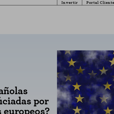
Invertir
Portal Client
añolas
iciadas por
s europeos?