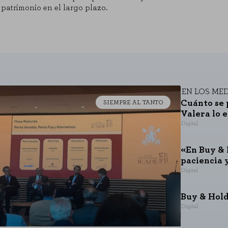
patrimonio en el largo plazo.
EN LOS ME
Cuánto se 
SIEMPRE AL TANTO
Valera lo 
Digital
«En Buy & 
paciencia 
Digital
Buy & Hold
Digital