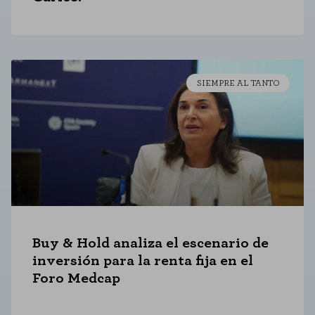
Cookies de rendimiento
Estas cookies nos permiten contar las visitas y fuentes de tráfico para
poder evaluar el rendimiento de nuestro sitio y mejorarlo. Nos ayudan a
saber qué páginas son las más o menos visitadas, y cómo los visitantes
navegan por el sitio. Toda la información que recogen estas cookies es
agregada y, por lo tanto, es anónima.
SIEMPRE AL TANTO
GUARDAR CONFIGURACIÓN
Puedes volver a configurar tus cookies desde la sección "Configuración de
cookies" al pie de la página. También puedes consultar nuestra
política de cookies
Buy & Hold analiza el escenario de
inversión para la renta fija en el
Foro Medcap