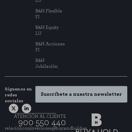
LU
B&H Flexible
FI
B&H Equity
LU
B&H Acciones
FI
B&H
Jubilación
Síguenos en
Suscríbete a nuestra newsletter
redes
sociales
ATENCIÓN AL CLIENTE
900 550 440
relacionconinversores@buyandhold.es