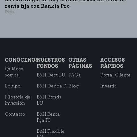
renta fija con Rankia Pro
Digital
CONÓCENOS
NUESTROS
OTRAS
ACCESOS
FONDOS
PÁGINAS
RÁPIDOS
Quiénes
somos
B&H Debt LU
FAQs
Portal Cliente
Equipo
B&H Deuda FI
Blog
Invertir
Filosofía de
B&H Bonds
inversión
LU
Contacto
B&H Renta
Fija FI
B&H Flexible