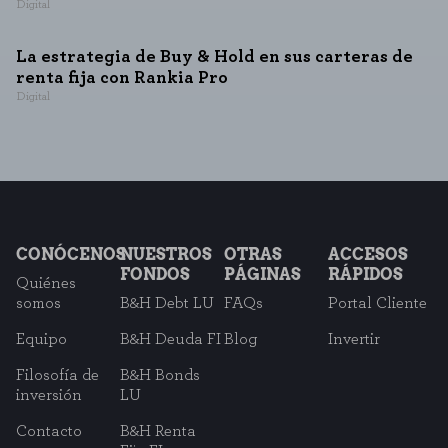
Digital
La estrategia de Buy & Hold en sus carteras de
renta fija con Rankia Pro
Digital
CONÓCENOS
NUESTROS
OTRAS
ACCESOS
FONDOS
PÁGINAS
RÁPIDOS
Quiénes
somos
B&H Debt LU
FAQs
Portal Cliente
Equipo
B&H Deuda FI
Blog
Invertir
Filosofía de
B&H Bonds
inversión
LU
Contacto
B&H Renta