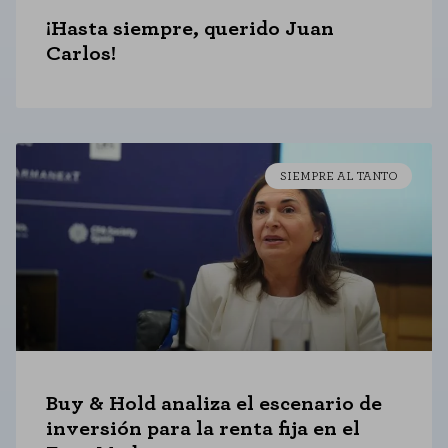
identificación personal.
¡Hasta siempre, querido Juan
Cookies de rendimiento
Carlos!
Estas cookies nos permiten contar las visitas y fuentes de tráfico para
poder evaluar el rendimiento de nuestro sitio y mejorarlo. Nos ayudan a
saber qué páginas son las más o menos visitadas, y cómo los visitantes
navegan por el sitio. Toda la información que recogen estas cookies es
agregada y, por lo tanto, es anónima.
SIEMPRE AL TANTO
GUARDAR CONFIGURACIÓN
Puedes volver a configurar tus cookies desde la sección "Configuración de
cookies" al pie de la página. También puedes consultar nuestra
política de cookies
Buy & Hold analiza el escenario de
inversión para la renta fija en el