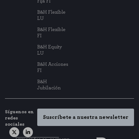
Fija FI
B&H Flexible
LU
B&H Flexible
FI
B&H Equity
LU
B&H Acciones
FI
B&H
Jubilación
Síguenos en
Suscríbete a nuestra newsletter
redes
sociales