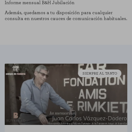
Informe mensual B&H Jubilación
Además, quedamos a tu disposición para cualquier
consulta en nuestros cauces de comunicación habituales.
CONFIGURACIÓN DE COOKIES
RECHAZAR TODO
SIEMPRE AL TANTO
HABILITAR TODO
Cookies necesarias
Estas cookies son necesarias para que el sitio web funcione y no se
pueden desactivar en nuestros sistemas. Puede configurar su navegador
para bloquear o alertar sobre estas cookies, pero alguna áreas del sitio
no funcionarán. Estas cookies no almacenan ninguna información de