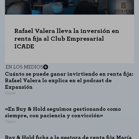
GUARDAR CONFIGURACIÓN
Rafael Valera lleva la inversión en
Puedes volver a configurar tus cookies desde la sección "Configuración de
renta fija al Club Empresarial
cookies" al pie de la página. También puedes consultar nuestra
política de cookies
ICADE
EN LOS MEDIOS
Cuánto se puede ganar invirtiendo en renta fija:
Rafael Valera lo explica en el podcast de
Expansión
Digital
«En Buy & Hold seguimos gestionando como
siempre, con paciencia y convicción»
Digital
Buy & Hold ficha a la gestora de renta fija María