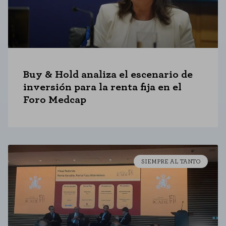
CONFIGURACIÓN DE COOKIES
RECHAZAR TODO
HABILITAR TODO
Buy & Hold analiza el escenario de
inversión para la renta fija en el
Foro Medcap
Cookies necesarias
Estas cookies son necesarias para que el sitio web funcione y no se
pueden desactivar en nuestros sistemas. Puede configurar su navegador
para bloquear o alertar sobre estas cookies, pero alguna áreas del sitio
no funcionarán. Estas cookies no almacenan ninguna información de
identificación personal.
SIEMPRE AL TANTO
Cookies de rendimiento
Estas cookies nos permiten contar las visitas y fuentes de tráfico para
poder evaluar el rendimiento de nuestro sitio y mejorarlo. Nos ayudan a
saber qué páginas son las más o menos visitadas, y cómo los visitantes
navegan por el sitio. Toda la información que recogen estas cookies es
agregada y, por lo tanto, es anónima.