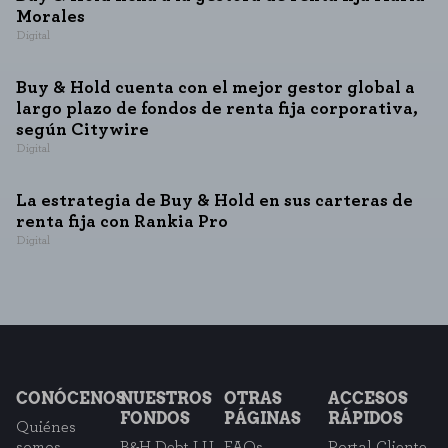
Morales
Digital
Buy & Hold cuenta con el mejor gestor global a
largo plazo de fondos de renta fija corporativa,
según Citywire
Digital
La estrategia de Buy & Hold en sus carteras de
renta fija con Rankia Pro
Digital
CONÓCENOS
NUESTROS
OTRAS
ACCESOS
FONDOS
PÁGINAS
RÁPIDOS
Quiénes
somos
B&H Debt LU
FAQs
Portal Cliente