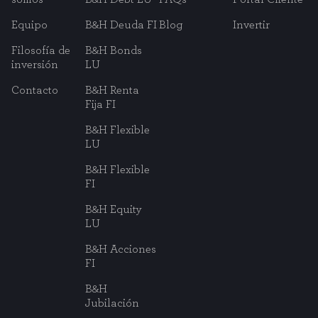
Equipo
B&H Deuda FI
Blog
Invertir
Filosofía de
B&H Bonds
inversión
LU
Contacto
B&H Renta
Fija FI
B&H Flexible
LU
B&H Flexible
FI
B&H Equity
LU
B&H Acciones
FI
B&H
Jubilación