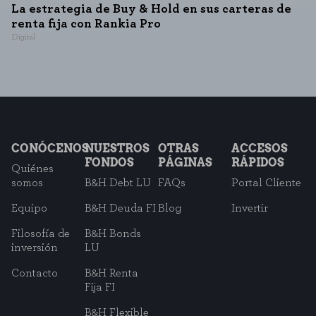
La estrategia de Buy & Hold en sus carteras de
renta fija con Rankia Pro
Digital
CONÓCENOS
NUESTROS
OTRAS
ACCESOS
FONDOS
PÁGINAS
RÁPIDOS
Quiénes
somos
B&H Debt LU
FAQs
Portal Cliente
Equipo
B&H Deuda FI
Blog
Invertir
Filosofía de
B&H Bonds
inversión
LU
Contacto
B&H Renta
Fija FI
B&H Flexible