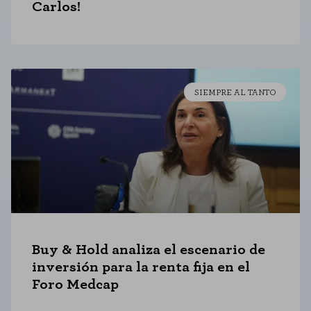
Carlos!
Cookies de rendimiento
Estas cookies nos permiten contar las visitas y fuentes de tráfico para
poder evaluar el rendimiento de nuestro sitio y mejorarlo. Nos ayudan a
saber qué páginas son las más o menos visitadas, y cómo los visitantes
navegan por el sitio. Toda la información que recogen estas cookies es
agregada y, por lo tanto, es anónima.
SIEMPRE AL TANTO
GUARDAR CONFIGURACIÓN
Puedes volver a configurar tus cookies desde la sección "Configuración de
cookies" al pie de la página. También puedes consultar nuestra
política de cookies
Buy & Hold analiza el escenario de
inversión para la renta fija en el
Foro Medcap