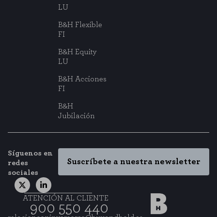
LU
B&H Flexible
FI
B&H Equity
LU
B&H Acciones
FI
B&H
Jubilación
Síguenos en
Suscríbete a nuestra newsletter
redes
sociales
ATENCIÓN AL CLIENTE
900 550 440