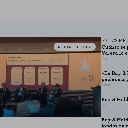
ma.
RACIÓN
EN LOS ME
sde la sección "Configuración de cookies" al pie de la página. También puedes 
Cuánto se 
SIEMPRE AL TANTO
Valera lo 
Digital
«En Buy & 
paciencia 
Digital
Buy & Hold
Digital
Buy & Hold
fondos de 