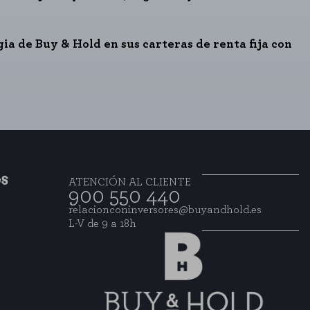
gia de Buy & Hold en sus carteras de renta fija con
o
OS
ATENCIÓN AL CLIENTE
900 550 440
relacionconinversores@buyandhold.es
L-V de 9 a 18h