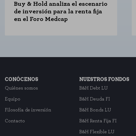
Buy & Hold analiza el escenario
de inversión para la renta fija
en el Foro Medcap
CONÓCENOS
NUESTROS FONDOS
Quiénes somos
B&H Debt LU
Equipo
B&H Deuda FI
Filosofía de inversión
B&H Bonds LU
Contacto
B&H Renta Fija FI
B&H Flexible LU