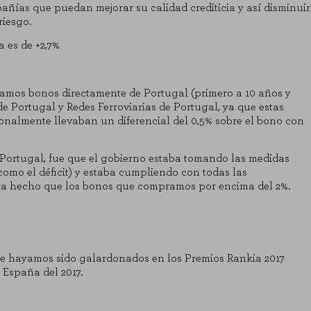
añías que puedan mejorar su calidad crediticia y así disminuir
riesgo.
a es de +2,7%
amos bonos directamente de Portugal (primero a 10 años y
 Portugal y Redes Ferroviarias de Portugal, ya que estas
ionalmente llevaban un diferencial del 0,5% sobre el bono con
KIES
RECHAZAR TODO
n Portugal, fue que el gobierno estaba tomando las medidas
como el déficit) y estaba cumpliendo con todas las
ha hecho que los bonos que compramos por encima del 2%.
 que el sitio web funcione y no se pueden desactivar en nuestros siste
as cookies, pero alguna áreas del sitio no funcionarán. Estas cookies n
ue hayamos sido galardonados en los
Premios Rankia 2017
 España del 2017.
las visitas y fuentes de tráfico para poder evaluar el rendimiento de nue
enos visitadas, y cómo los visitantes navegan por el sitio. Toda la info