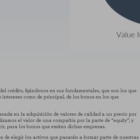
 del crédito, fijándonos en sus fundamentales, que son los que
 intereses como de principal, de los bonos en los que
asada en la adquisición de valores de calidad a un precio por
lizamos el valor de una compañía por la parte de “equity”, y
ir, para los bonos que emiten dichas empresas.
a de elegir los activos que pasarán a formar parte de nuestras