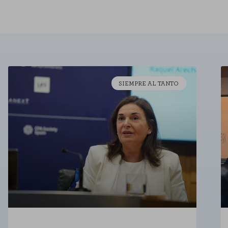
agregada y, por lo tanto, es anóni
GUARDAR CONFIGU
Puedes volver a configurar tus cookies de
SIEMPRE AL TANTO