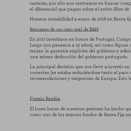
carteras, por ello nos centramos en buscar comp
el diferencial que pagan sobre el activo libre de 
Nuestra rentabilidad a enero de 2018 en Renta fij
Resumen de un caso real de B&H
En 2017 invertimos en bonos de Portugal. Compr
luego nos pasamos a 15 años), así como Aguas de
tenían la garantía explícita del gobierno y adic
una misma deducción del gobierno portugués.
CONFIGURACIÓN DE COO
La principal decisión que nos llevó a invertir e
correctas (se estaba reduciéndose tanto el paro 
recomendaciones y exigencias de Europa. Esto 
Cookies necesarias
Estas cookies son necesarias para
para bloquear o alertar sobre est
Premio Rankia
identificación personal.
El buen hacer de nuestros gestores ha hecho q
Cookies de rendimiento
como uno de los mejores fondos de Renta Fija en
Estas cookies nos permiten contar 
saber qué páginas son las más o m