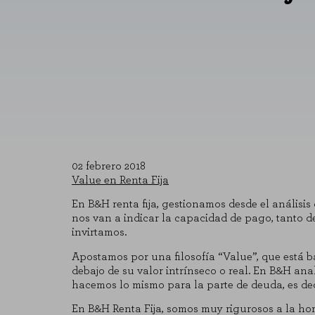
02 febrero 2018
Value en Renta Fija
En B&H renta fija, gestionamos desde el análisis
nos van a indicar la capacidad de pago, tanto de
invirtamos.
Apostamos por una filosofía “Value”, que está b
debajo de su valor intrínseco o real. En B&H ana
hacemos lo mismo para la parte de deuda, es dec
En B&H Renta Fija, somos muy rigurosos a la hor