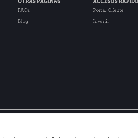
OTRAS PÁGINAS
ACCESOS RÁPID
sde la sección "Configuración de cookies" al pie de la página. También puedes 
FAQs
Portal Cliente
Blog
Invertir
Suscríbete a nuestra ne