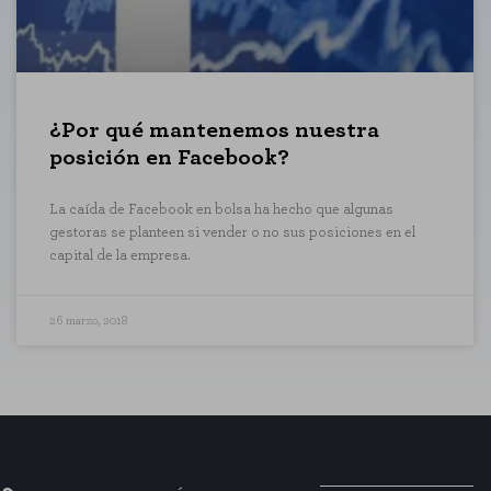
HABILITAR TODO
¿Por qué mantenemos nuestra
posición en Facebook?
mas. Puede configurar su navegador
La caída de Facebook en bolsa ha hecho que algunas
o almacenan ninguna información de
gestoras se planteen si vender o no sus posiciones en el
capital de la empresa.
stro sitio y mejorarlo. Nos ayudan a
26 marzo, 2018
rmación que recogen estas cookies es