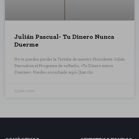
CONFIGURACIÓN DE COO
Julián Pascual- Tu Dinero Nunca
Duerme
Cookies necesarias
Estas cookies son necesarias para
No te puedes perder la Tertulia de nuestro Presidente Julián
para bloquear o alertar sobre est
Pascual en el Programa de esRadio, «Tu Dinero nunca
identificación personal.
Duerme». Puedes escucharle aquí: (haz clic
Cookies de rendimiento
Estas cookies nos permiten contar 
15 junio, 2020
saber qué páginas son las más o m
agregada y, por lo tanto, es anóni
GUARDAR CONFIGU