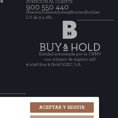
OS
ATENCIÓN AL CLIENTE
900 550 440
consultar nuestra
política de cookies
relacionconinversores@buyandhold.es
L-V de 9 a 18h
Entidad autorizada por la CNMV
con número de registro 256
© 2026 Buy & Hold SGIIC, S.A.
wsletter
ACEPTAR Y SEGUIR