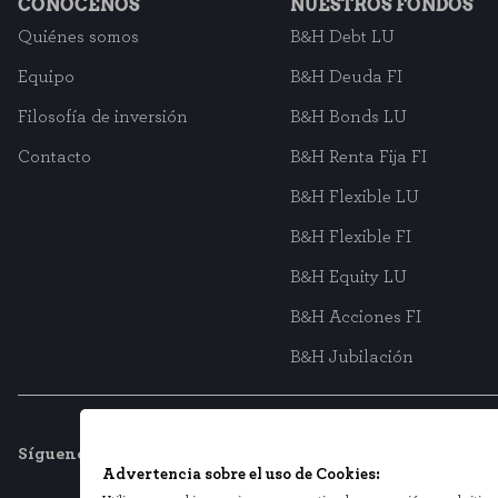
CONÓCENOS
NUESTROS FONDOS
Puedes volver a configurar tus cookies de
Quiénes somos
B&H Debt LU
Equipo
B&H Deuda FI
Filosofía de inversión
B&H Bonds LU
Contacto
B&H Renta Fija FI
B&H Flexible LU
B&H Flexible FI
B&H Equity LU
B&H Acciones FI
B&H Jubilación
Síguenos en redes sociales
Advertencia sobre el uso de Cookies: