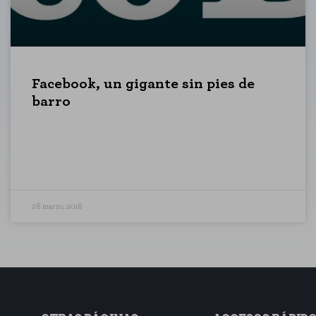
KIES
RECHAZAR TODO
Facebook, un gigante sin pies de
barro
 que el sitio web funcione y no se pueden desactivar en nuestros siste
as cookies, pero alguna áreas del sitio no funcionarán. Estas cookies n
las visitas y fuentes de tráfico para poder evaluar el rendimiento de nue
26 marzo, 2018
enos visitadas, y cómo los visitantes navegan por el sitio. Toda la info
ma.
RACIÓN