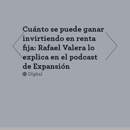
Cuánto se puede ganar
«
invirtiendo en renta
s
fija: Rafael Valera lo
c
explica en el podcast
p
de Expansión
c
Digital
CONFIGURACIÓN DE COOKIES
RECHAZAR TODO
HABILITAR TODO