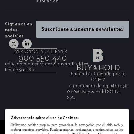
Jubilación
Síguenos en
Suscríbete a nuestra newsletter
redes
sociales
ATENCIÓN AL CLIENTE
900 550 440
relacionconinversores@buyandhold.es
L-V de 9 a 18h
Entidad autorizada por la
CNMV
con número de registro 256
© 2026 Buy & Hold SGIIC,
S.A.
Advertencia sobre el uso de Cookies:
Utilizamos cookies propias para garantizar la navegación por el sitio web y
Información legal
mejorar nuestros servicios. Puede aceptarlas, rechazarlas o configurarlas en los