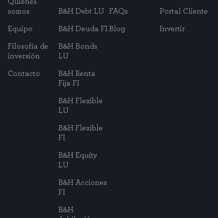
Quiénes
somos
B&H Debt LU
FAQs
Portal Cliente
Equipo
B&H Deuda FI
Blog
Invertir
Filosofía de
B&H Bonds
inversión
LU
Contacto
B&H Renta
Fija FI
B&H Flexible
LU
B&H Flexible
FI
B&H Equity
LU
B&H Acciones
FI
B&H