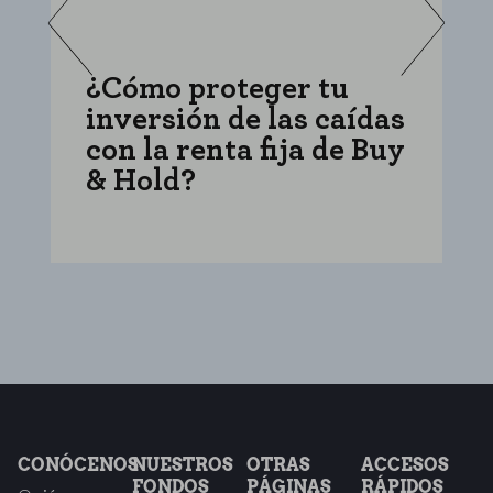
¿Cómo proteger tu
C
inversión de las caídas
i
con la renta fija de Buy
f
& Hold?
e
CONÓCENOS
NUESTROS
OTRAS
ACCESOS
FONDOS
PÁGINAS
RÁPIDOS