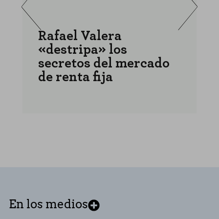
Rafael Valera
«destripa» los
a
secretos del mercado
r
de renta fija
r
En los medios