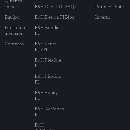
Quiénes
somos
B&H Debt LU
FAQs
Portal Cliente
Equipo
B&H Deuda FI
Blog
Invertir
Filosofía de
B&H Bonds
inversión
LU
Contacto
B&H Renta
Fija FI
B&H Flexible
LU
B&H Flexible
FI
B&H Equity
LU
B&H Acciones
FI
B&H