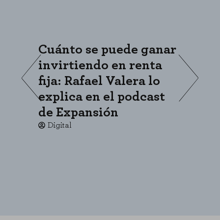
Cuánto se puede ganar
«
invirtiendo en renta
s
fija: Rafael Valera lo
c
explica en el podcast
p
de Expansión
c
Digital
CONFIGURACIÓN DE COOKIES
RECHAZAR TODO
HABILITAR TODO