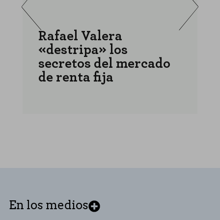
Rafael Valera
«destripa» los
a
secretos del mercado
r
de renta fija
r
En los medios