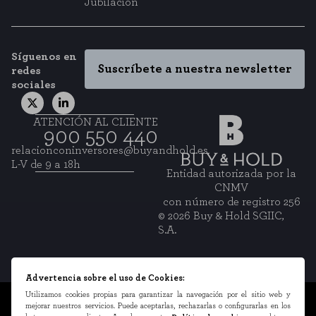
Jubilación
Síguenos en
Suscríbete a nuestra newsletter
redes
sociales
ATENCIÓN AL CLIENTE
900 550 440
relacionconinversores@buyandhold.es
L-V de 9 a 18h
Entidad autorizada por la
CNMV
con número de registro 256
© 2026 Buy & Hold SGIIC,
S.A.
Advertencia sobre el uso de Cookies:
Utilizamos cookies propias para garantizar la navegación por el sitio web y
Información legal
mejorar nuestros servicios. Puede aceptarlas, rechazarlas o configurarlas en los