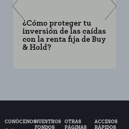
¿Cómo proteger tu
C
inversión de las caídas
i
con la renta fija de Buy
f
& Hold?
e
CONÓCENOS
NUESTROS
OTRAS
ACCESOS
FONDOS
PÁGINAS
RÁPIDOS