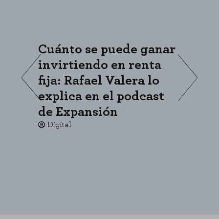
Cuánto se puede ganar
«
invirtiendo en renta
s
fija: Rafael Valera lo
c
explica en el podcast
p
de Expansión
c
Digital
CONFIGURACIÓN DE COOKIES
RECHAZAR TODO
HABILITAR TODO