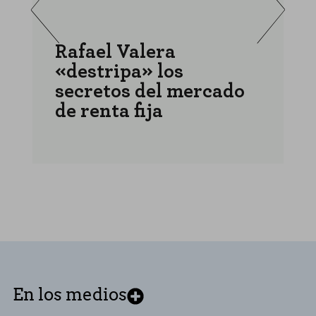
Rafael Valera
«destripa» los
a
secretos del mercado
r
de renta fija
r
En los medios