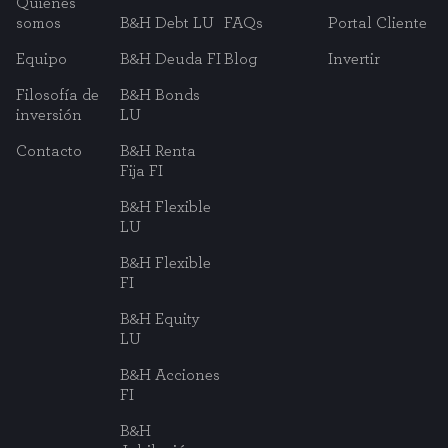
Quiénes
somos
B&H Debt LU
FAQs
Portal Cliente
Equipo
B&H Deuda FI
Blog
Invertir
Filosofía de
B&H Bonds
inversión
LU
Contacto
B&H Renta
Fija FI
B&H Flexible
LU
B&H Flexible
FI
B&H Equity
LU
B&H Acciones
FI
B&H