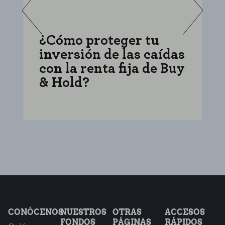
¿Cómo proteger tu
C
inversión de las caídas
i
con la renta fija de Buy
f
& Hold?
e
CONÓCENOS
NUESTROS
OTRAS
ACCESOS
FONDOS
PÁGINAS
RÁPIDOS