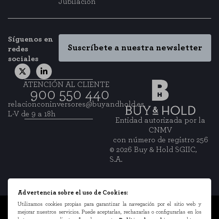
Jubilación
Síguenos en
Suscríbete a nuestra newsletter
redes
sociales
ATENCIÓN AL CLIENTE
900 550 440
relacionconinversores@buyandhold.es
L-V de 9 a 18h
Entidad autorizada por la
CNMV
con número de registro 256
© 2026 Buy & Hold SGIIC,
S.A.
Advertencia sobre el uso de Cookies:
Utilizamos cookies propias para garantizar la navegación por el sitio web y
Información legal
mejorar nuestros servicios. Puede aceptarlas, rechazarlas o configurarlas en los