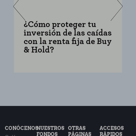
¿Cómo proteger tu
C
inversión de las caídas
i
con la renta fija de Buy
f
& Hold?
e
CONÓCENOS
NUESTROS
OTRAS
ACCESOS
FONDOS
PÁGINAS
RÁPIDOS