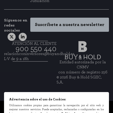
Jubilación
Síguenos en
Suscríbete a nuestra newsletter
redes
sociales
ATENCIÓN AL CLIENTE
900 550 440
relacionconinversores@buyandhold.es
L-V de 9 a 18h
Entidad autorizada por la
CNMV
con número de registro 256
© 2026 Buy & Hold SGIIC,
S.A.
Advertencia sobre el uso de Cookies:
Utilizamos cookies propias para garantizar la navegación por el sitio web y
Información legal
mejorar nuestros servicios. Puede aceptarlas, rechazarlas o configurarlas en los