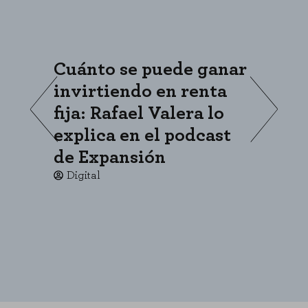
Cuánto se puede ganar
«
invirtiendo en renta
s
fija: Rafael Valera lo
c
explica en el podcast
p
de Expansión
c
Digital
CONFIGURACIÓN DE COOKIES
RECHAZAR TODO
HABILITAR TODO