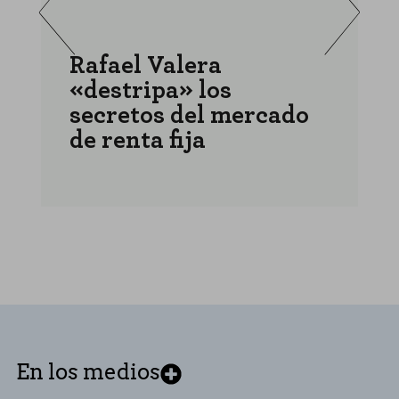
Rafael Valera
«destripa» los
a
secretos del mercado
r
de renta fija
r
En los medios