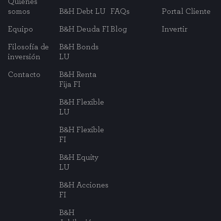
Quiénes
somos
B&H Debt LU
FAQs
Portal Cliente
Equipo
B&H Deuda FI
Blog
Invertir
Filosofía de
B&H Bonds
inversión
LU
Contacto
B&H Renta
Fija FI
B&H Flexible
LU
B&H Flexible
FI
B&H Equity
LU
B&H Acciones
FI
B&H