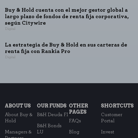
Buy & Hold cuenta con el mejor gestor global a
largo plazo de fondos de renta fija corporativa,
según Citywire
Digital
La estrategia de Buy & Hold en sus carteras de
renta fija con Rankia Pro
Digital
ABOUT US
OUR FUNDS
OTHER
SHORTCUTS
PAGES
About Buy &
B&H Deuda FI
Customer
Hold
FAQs
Portal
B&H Bonds
Managers &
LU
Blog
Invest
Partners