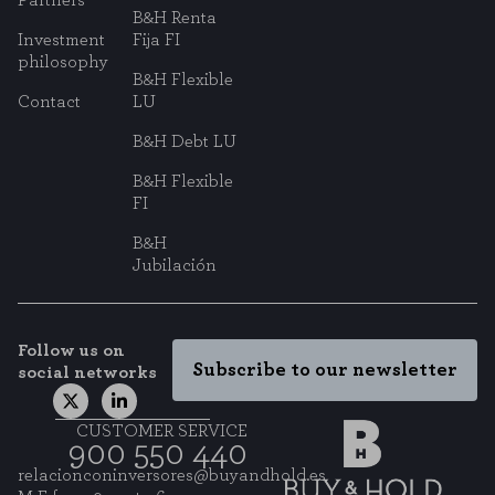
B&H Renta
Investment
Fija FI
philosophy
B&H Flexible
Contact
LU
B&H Debt LU
B&H Flexible
FI
B&H
Jubilación
Follow us on
Subscribe to our newsletter
social networks
CUSTOMER SERVICE
900 550 440
relacionconinversores@buyandhold.es