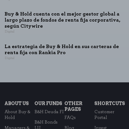
Buy & Hold cuenta con el mejor gestor global a
largo plazo de fondos de renta fija corporativa,
según Citywire
Digital
La estrategia de Buy & Hold en sus carteras de
renta fija con Rankia Pro
Digital
ABOUT US
OUR FUNDS
OTHER
SHORTCUTS
PAGES
About Buy &
B&H Deuda FI
Customer
Hold
FAQs
Portal
B&H Bonds
Managers &
LU
Blog
Invest