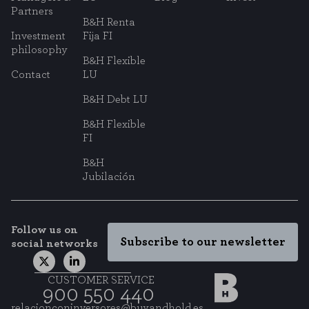
Partners
B&H Renta
Investment
Fija FI
philosophy
B&H Flexible
Contact
LU
B&H Debt LU
B&H Flexible
FI
B&H
Jubilación
Follow us on
Subscribe to our newsletter
social networks
CUSTOMER SERVICE
900 550 440
relacionconinversores@buyandhold.es