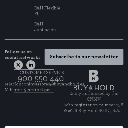
B&H Flexible
FI
B&H
Jubilación
Follow us on
Subscribe to our newsletter
social networks
CUSTOMER SERVICE
900 550 440
relacionconinversores@buyandhold.es
M-F from 9 am to 6 pm
Entity authorized by the
CNMV
with registration number 256
© 2026 Buy Hold SGIIC, S.A.