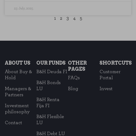
23 July, 2025
1
2
3
4
5
ABOUT US
OUR FUNDS
OTHER
SHORTCUTS
PAGES
About Buy &
B&H Deuda FI
Customer
Hold
FAQs
Portal
B&H Bonds
Managers &
LU
Blog
Invest
Partners
B&H Renta
Investment
Fija FI
philosophy
B&H Flexible
Contact
LU
B&H Debt LU