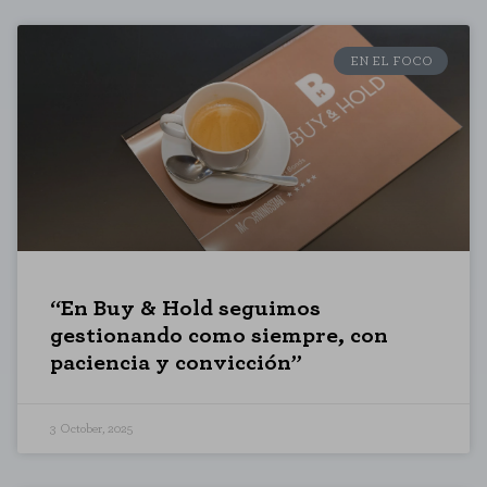
Necessary Cookies
These cookies are necessary for the website to function and cannot be
EN EL FOCO
disabled on our systems. You can set your browser to block or alert you
to these cookies, but some areas of the site will not function. These
cookies do not store any personally identifiable information.
Performance cookies
These cookies allow us to count visits and traffic sources so that we
can evaluate the performance of our site and improve it. They help us
to know which pages are the most and least visited, and how visitors
navigate the site. All information these cookies collect is aggregated and
therefore anonymous.
SAVE CONFIGURATION
“En Buy & Hold seguimos
gestionando como siempre, con
paciencia y convicción”
You can reconfigure your cookies from the "Cookie Settings" section at the
bottom of the page. You can also consult our
cookie policy
3 October, 2025