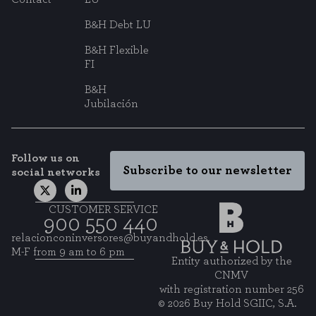
B&H Debt LU
B&H Flexible
FI
B&H
Jubilación
Follow us on
Subscribe to our newsletter
social networks
CUSTOMER SERVICE
900 550 440
relacionconinversores@buyandhold.es
M-F from 9 am to 6 pm
Entity authorized by the
CNMV
with registration number 256
© 2026 Buy Hold SGIIC, S.A.