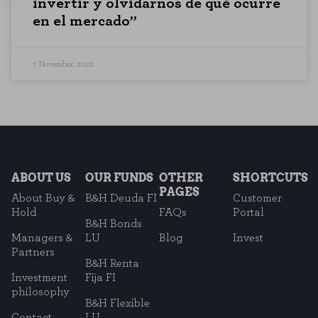
invertir y olvidarnos de qué ocurre
en el mercado”
7 November, 2022
ABOUT US
OUR FUNDS
OTHER
SHORTCUTS
PAGES
About Buy &
B&H Deuda FI
Customer
Hold
FAQs
Portal
B&H Bonds
Managers &
LU
Blog
Invest
Partners
B&H Renta
Investment
Fija FI
philosophy
B&H Flexible
Contact
LU