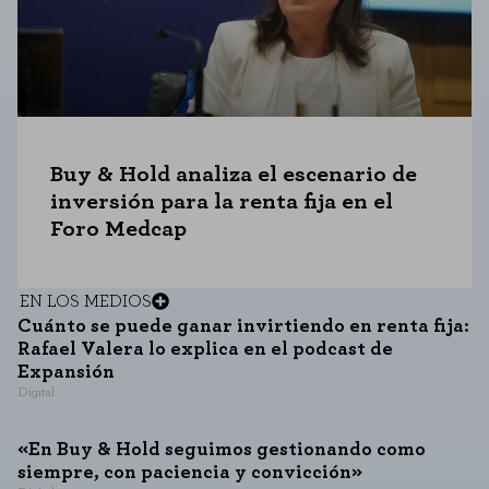
agregada y, por lo tanto, es anónima.
GUARDAR CONFIGURACIÓN
Puedes volver a configurar tus cookies desde la sección "Configuración de
Buy & Hold analiza el escenario de
cookies" al pie de la página. También puedes consultar nuestra
política de cookies
inversión para la renta fija en el
Foro Medcap
EN LOS MEDIOS
Cuánto se puede ganar invirtiendo en renta fija:
Rafael Valera lo explica en el podcast de
Expansión
Digital
«En Buy & Hold seguimos gestionando como
siempre, con paciencia y convicción»