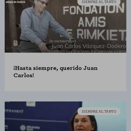
SIEMPRE AL TANTO
CONFIGURACIÓN DE COOKIES
RECHAZAR TODO
HABILITAR TODO
¡Hasta siempre, querido Juan
Carlos!
Cookies necesarias
Estas cookies son necesarias para que el sitio web funcione y no se
pueden desactivar en nuestros sistemas. Puede configurar su navegador
para bloquear o alertar sobre estas cookies, pero alguna áreas del sitio
no funcionarán. Estas cookies no almacenan ninguna información de
identificación personal.
Cookies de rendimiento
SIEMPRE AL TANTO
Estas cookies nos permiten contar las visitas y fuentes de tráfico para
poder evaluar el rendimiento de nuestro sitio y mejorarlo. Nos ayudan a
saber qué páginas son las más o menos visitadas, y cómo los visitantes
navegan por el sitio. Toda la información que recogen estas cookies es