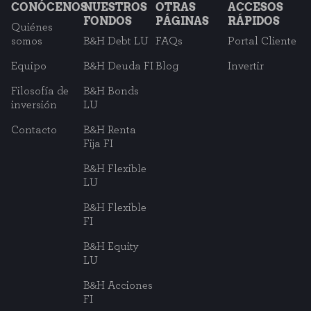
CONÓCENOS
NUESTROS
OTRAS
ACCESOS
FONDOS
PÁGINAS
RÁPIDOS
Quiénes
somos
B&H Debt LU
FAQs
Portal Cliente
Equipo
B&H Deuda FI
Blog
Invertir
Filosofía de
B&H Bonds
inversión
LU
Contacto
B&H Renta
Fija FI
B&H Flexible
LU
B&H Flexible
FI
B&H Equity
LU
B&H Acciones
FI