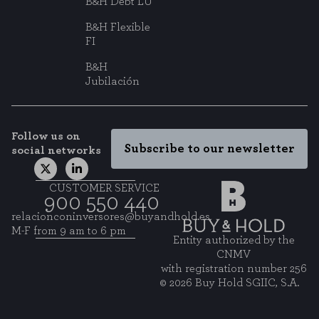
B&H Debt LU
B&H Flexible
FI
B&H
Jubilación
Follow us on
Subscribe to our newsletter
social networks
CUSTOMER SERVICE
900 550 440
relacionconinversores@buyandhold.es
M-F from 9 am to 6 pm
Entity authorized by the
CNMV
with registration number 256
© 2026 Buy Hold SGIIC, S.A.