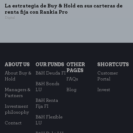
La estrategia de Buy & Hold en sus carteras de
renta fija con Rankia Pro
Digital
ABOUT US
OUR FUNDS
OTHER
SHORTCUTS
PAGES
About Buy &
B&H Deuda FI
Customer
Hold
FAQs
Portal
B&H Bonds
Managers &
LU
Blog
Invest
Partners
B&H Renta
Investment
Fija FI
philosophy
B&H Flexible
Contact
LU