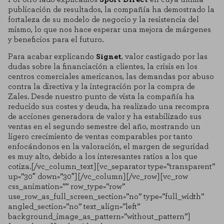
publicación de resultados, la compañía ha demostrado la
fortaleza de su modelo de negocio y la resistencia del
mismo, lo que nos hace esperar una mejora de márgenes
y beneficios para el futuro.
Para acabar explicando
Signet
, valor castigado por las
dudas sobre la financiación a clientes, la crisis en los
centros comerciales americanos, las demandas por abuso
contra la directiva y la integración por la compra de
Zales. Desde nuestro punto de vista la compañía ha
reducido sus costes y deuda, ha realizado una recompra
de acciones generadora de valor y ha estabilizado sus
ventas en el segundo semestre del año, mostrando un
ligero crecimiento de ventas comparables por tanto
enfocándonos en la valoración, el margen de seguridad
es muy alto, debido a los interesantes ratios a los que
cotiza.[/vc_column_text][vc_separator type=”transparent”
up=”30″ down=”30″][/vc_column][/vc_row][vc_row
css_animation=”” row_type=”row”
use_row_as_full_screen_section=”no” type=”full_width”
angled_section=”no” text_align=”left”
background_image_as_pattern=”without_pattern”]