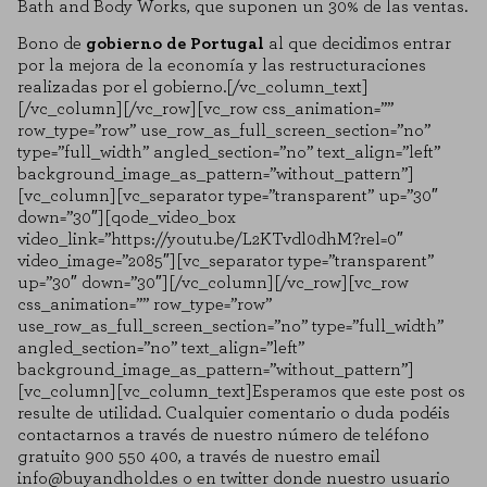
Bath and Body Works, que suponen un 30% de las ventas.
Bono de
gobierno de Portugal
al que decidimos entrar
por la mejora de la economía y las restructuraciones
realizadas por el gobierno.[/vc_column_text]
[/vc_column][/vc_row][vc_row css_animation=””
COOKIE SETTINGS
row_type=”row” use_row_as_full_screen_section=”no”
type=”full_width” angled_section=”no” text_align=”left”
background_image_as_pattern=”without_pattern”]
REJECT ALL
ENABLE ALL
[vc_column][vc_separator type=”transparent” up=”30″
down=”30″][qode_video_box
video_link=”https://youtu.be/L2KTvdl0dhM?rel=0″
video_image=”2085″][vc_separator type=”transparent”
Necessary Cookies
up=”30″ down=”30″][/vc_column][/vc_row][vc_row
These cookies are necessary for the website to function and cannot be
css_animation=”” row_type=”row”
disabled on our systems. You can set your browser to block or alert you
use_row_as_full_screen_section=”no” type=”full_width”
to these cookies, but some areas of the site will not function. These
angled_section=”no” text_align=”left”
cookies do not store any personally identifiable information.
background_image_as_pattern=”without_pattern”]
Performance cookies
[vc_column][vc_column_text]Esperamos que este post os
These cookies allow us to count visits and traffic sources so that we
resulte de utilidad. Cualquier comentario o duda podéis
can evaluate the performance of our site and improve it. They help us
contactarnos a través de nuestro número de teléfono
to know which pages are the most and least visited, and how visitors
gratuito 900 550 400, a través de nuestro email
navigate the site. All information these cookies collect is aggregated and
info@buyandhold.es o en twitter donde nuestro usuario
therefore anonymous.