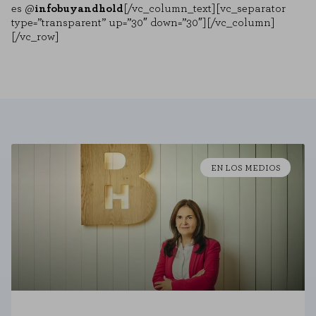
es
@
infobuyandhold
[/vc_column_text][vc_separator
type=”transparent” up=”30″ down=”30″][/vc_column]
[/vc_row]
SAVE CONFIGURATION
You can reconfigure your cookies from the "Cookie Settings" section at the
bottom of the page. You can also consult our
cookie policy
EN LOS MEDIOS