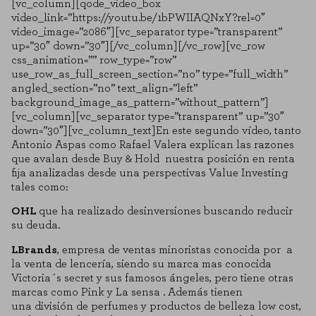
[vc_column][qode_video_box
video_link=”https://youtu.be/1bPWIIAQNxY?rel=0″
video_image=”2086″][vc_separator type=”transparent”
up=”30″ down=”30″][/vc_column][/vc_row][vc_row
css_animation=”” row_type=”row”
use_row_as_full_screen_section=”no” type=”full_width”
angled_section=”no” text_align=”left”
background_image_as_pattern=”without_pattern”]
[vc_column][vc_separator type=”transparent” up=”30″
down=”30″][vc_column_text]En este segundo vídeo, tanto
Antonio Aspas como Rafael Valera explican las razones
que avalan desde Buy & Hold nuestra posición en renta
fija analizadas desde una perspectivas Value Investing
tales como:
OHL
que ha realizado desinversiones buscando reducir
su deuda.
LBrands
, empresa de ventas minoristas conocida por a
la venta de lencería, siendo su marca mas conocida
Victoria´s secret y sus famosos ángeles, pero tiene otras
marcas como Pink y La sensa . Además tienen
una división de perfumes y productos de belleza low cost,