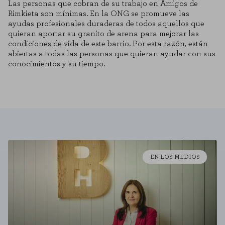
Las personas que cobran de su trabajo en Amigos de
Rimkieta son mínimas. En la ONG se promueve las
ayudas profesionales duraderas de todos aquellos que
quieran aportar su granito de arena para mejorar las
Necessary Cookies
condiciones de vida de este barrio. Por esta razón, están
These cookies are necessary for the website to function and cannot be
abiertas a todas las personas que quieran ayudar con sus
disabled on our systems. You can set your browser to block or alert you
to these cookies, but some areas of the site will not function. These
conocimientos y su tiempo.
cookies do not store any personally identifiable information.
Performance cookies
These cookies allow us to count visits and traffic sources so that we
can evaluate the performance of our site and improve it. They help us
to know which pages are the most and least visited, and how visitors
navigate the site. All information these cookies collect is aggregated and
therefore anonymous.
EN LOS MEDIOS
SAVE CONFIGURATION
You can reconfigure your cookies from the "Cookie Settings" section at the
bottom of the page. You can also consult our
cookie policy