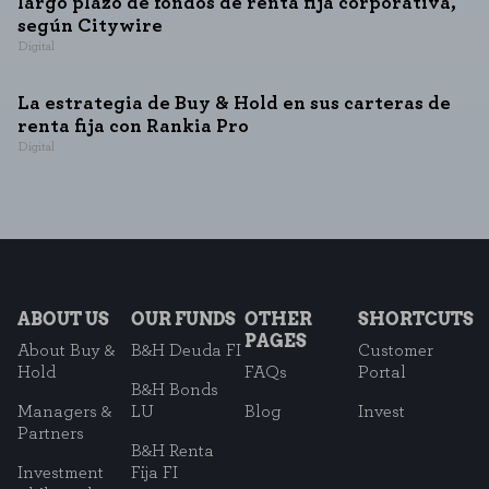
largo plazo de fondos de renta fija corporativa,
según Citywire
Digital
La estrategia de Buy & Hold en sus carteras de
renta fija con Rankia Pro
Digital
ABOUT US
OUR FUNDS
OTHER
SHORTCUTS
PAGES
About Buy &
B&H Deuda FI
Customer
Hold
FAQs
Portal
B&H Bonds
Managers &
LU
Blog
Invest
Partners
B&H Renta
Investment
Fija FI