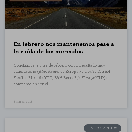
En febrero nos mantenemos pese a
la caída de los mercados
Concluimos el mes de febrero con un resultado muy
satisfactorio (B&H Acciones Europa FI -1,1%YTD, B&H
Flexible FI -0,16%YTD, B&H Renta Fija FI +2,5%YTD) en
comparación con el
CONFIGURACIÓN DE COOKIES
8 marzo, 2018
RECHAZAR TODO
HABILITAR TODO
EN LOS MEDIOS