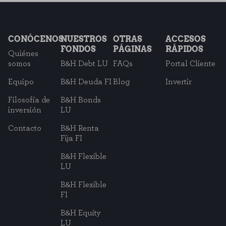
CONÓCENOS
NUESTROS
OTRAS
ACCESOS
FONDOS
PÁGINAS
RÁPIDOS
Quiénes
somos
B&H Debt LU
FAQs
Portal Cliente
Equipo
B&H Deuda FI
Blog
Invertir
Filosofía de
B&H Bonds
inversión
LU
Contacto
B&H Renta
Fija FI
B&H Flexible
LU
B&H Flexible
FI
B&H Equity
LU