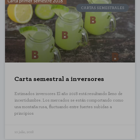
no funcionarán. Estas cookies no almacenan ninguna información de
identificación personal.
CARTAS SEMESTRALES
Cookies de rendimiento
Estas cookies nos permiten contar las visitas y fuentes de tráfico para
poder evaluar el rendimiento de nuestro sitio y mejorarlo. Nos ayudan a
saber qué páginas son las más o menos visitadas, y cómo los visitantes
navegan por el sitio. Toda la información que recogen estas cookies es
agregada y, por lo tanto, es anónima.
GUARDAR CONFIGURACIÓN
Carta semestral a inversores
Puedes volver a configurar tus cookies desde la sección "Configuración de
cookies" al pie de la página. También puedes consultar nuestra
política de cookies
Estimados inversores El año 2018 está resultando lleno de
incertidumbre. Los mercados se están comportando como
una montaña rusa, fluctuando entre fuertes subidas a
principios
10 julio, 2018