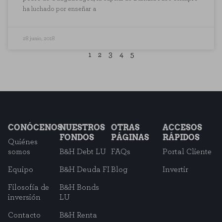
ha luchado por enseñar a
28 junio, 2018
1
2
3
4
5
CONÓCENOS
NUESTROS
OTRAS
ACCESOS
FONDOS
PÁGINAS
RÁPIDOS
Quiénes
somos
B&H Debt LU
FAQs
Portal Cliente
Equipo
B&H Deuda FI
Blog
Invertir
Filosofía de
B&H Bonds
inversión
LU
Contacto
B&H Renta